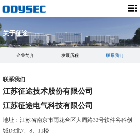
首
页
关
关于征途
于
荣
征
誉
智
企业简介
发展历程
联系我们
途
资
慧
系
可持续发展
质
站
统
招
联系我们
江苏征途技术股份有限公司
房
方
标
新
江苏征途电气科技有限公司
案
公
闻
地址：江苏省南京市雨花台区大周路32号软件谷科创
告
资
城D3北7、8、11楼
讯