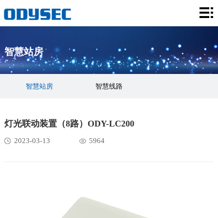
首
页
关
智慧站房
于
荣
征
誉
智
智慧站房
智慧线路
途
资
慧
系
质
站
统
招
灯光联动装置（8路）ODY-LC200
2023-03-13
5964
房
方
标
新
案
公
闻
告
资
讯